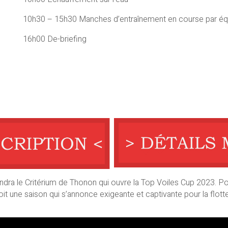
10h30 – 15h30 Manches d’entraînement en course par éq
16h00 De-briefing
iendra le Critérium de Thonon qui ouvre la Top Voiles Cup 2023. P
oit une saison qui s’annonce exigeante et captivante pour la flott