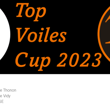
de Thonon
de Vidy
-GE