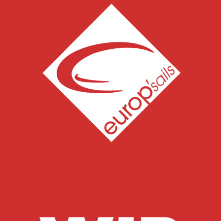
Type d'adhésion
Propriétaire (100 CHF/an)
Equipier (50 CHF/an)
Temporaire (25 CHF/an)
Club
N° Voile
Type de bateau
Port d’attache