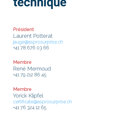
technique
Président
Laurent Potterat
jauge@asprosurprise.ch
+41 78 676 03 66
Membre
René Mermoud
+41 79 212 86 45
Membre
Yorick Klipfel
certificate@asprosurprise.ch
+41 76 324 12 65