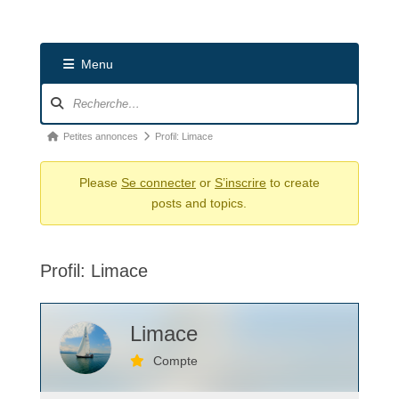
Menu
Navigation
du
forum
Fil
Petites annonces
Profil: Limace
d’Ariane
Please
Se connecter
or
S’inscrire
to create
du
posts and topics.
forum –
Vous
êtes
Profil: Limace
ici :
Limace
Compte