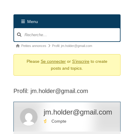
Menu
Navigation
du
forum
Fil
Petites annonces
Profil: jm.holder@gmail.com
d’Ariane
Please
Se connecter
or
S’inscrire
to create
du
posts and topics.
forum –
Vous
êtes
Profil: jm.holder@gmail.com
ici :
jm.holder@gmail.com
Compte