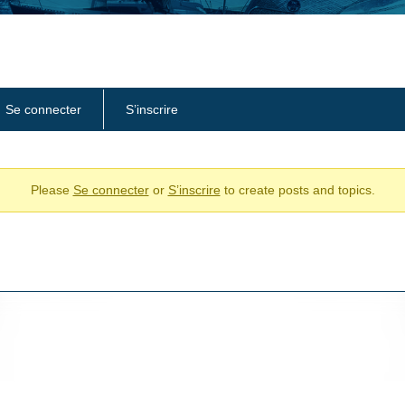
Se connecter
S’inscrire
Please
Se connecter
or
S’inscrire
to create posts and topics.