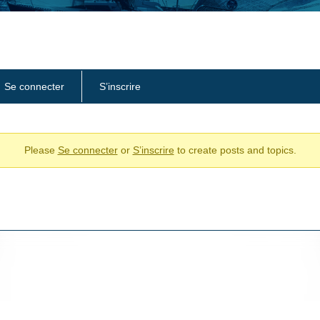
Se connecter
S’inscrire
Please
Se connecter
or
S’inscrire
to create posts and topics.