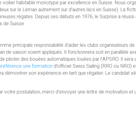
le voilier habitable monotype par excellence en Suisse. Nous org
ux sur le Léman autrement sur d’autres lacs en Suisse). La flotte
mbreuses régates. Depuis ses débuts en 1976, le Surprise a réus
s de Suisse.
mme principale responsabilité d’aider les clubs organisateurs de
plan de saison soient appliqués. Il fonctionnera soit en parallèle 
 de piloter des bouées automatiques louées par l’APSRO. Il sera
préférence une formation
d’officiel Swiss Sailing (RRO ou NRO) 
 démontrer son expérience en tant que régatier. Le candidat séle
ir votre postulation, merci d’envoyer une lettre de motivation et