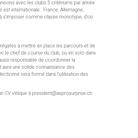
anisons avec les clubs 5 critériums par année
 est internationale : France, Allemagne,
si à s’imposer comme classe monotype, d’où
 régates à mettre en place les parcours et de
avec le chef de course du club, ou en solo dans
 aussi responsable de coordonner la
et aura une solide connaissance des
ctionné sera formé dans l’utilisation des
 un CV vélique à president@asprosurprise.ch.