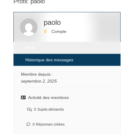
Profil: paolo
ici :
paolo
Compte
Profil
Historique des messages
Membre depuis :
septembre 2, 2025
Activité des membres
0
Sujets démarrés
0
Réponses créées