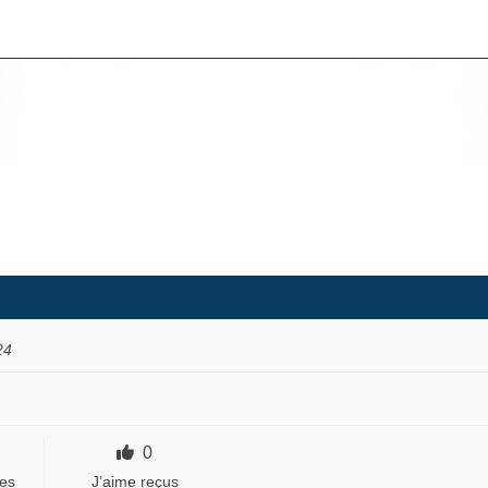
24
0
es
J’aime reçus