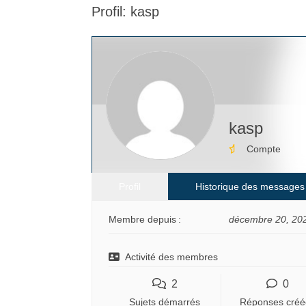
Profil: kasp
êtes
ici :
kasp
Compte
Profil
Historique des messages
Membre depuis :
décembre 20, 20
Activité des membres
2
0
Sujets démarrés
Réponses créé