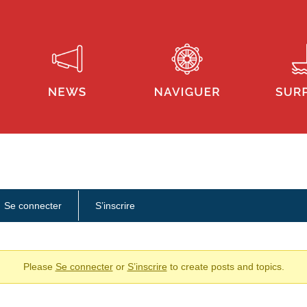
Se connecter
S’inscrire
Please
Se connecter
or
S’inscrire
to create posts and topics.