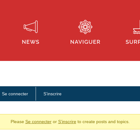
Se connecter
S’inscrire
Please
Se connecter
or
S’inscrire
to create posts and topics.