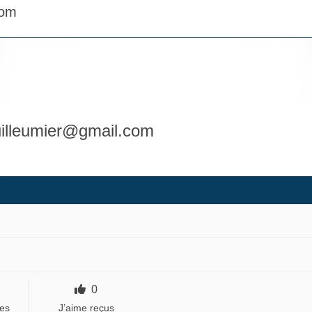
com
uilleumier@gmail.com
0
es
J’aime reçus