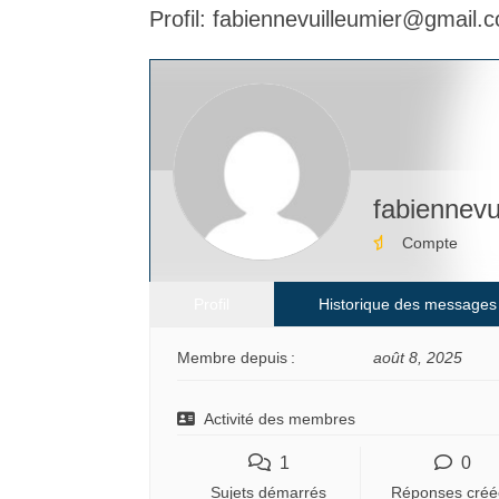
Profil: fabiennevuilleumier@gmail.
êtes
ici :
fabiennev
Compte
Profil
Historique des messages
Membre depuis :
août 8, 2025
Activité des membres
1
0
Sujets démarrés
Réponses créé