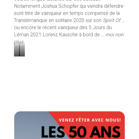
Notamment Joshua Schopfer qui viendra défendre
sont titre de vainqueur en temps compensé de la
Translémanique en solitaire 2020 sur son
Spirit Of …
ou encore le récent vainqueur des 5 Jours du
Léman 2021 Lorenz Kausche à bord de
… moi non
plus
.
Joshua
…
Schopfer,
moi
victorieux
non
au
plus
temps
skippé
compensé
par
de
Lorenz
la
Kausche
Syz
qui
Translémanique
remporte
en
les