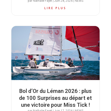
par
Nathalie Fayet
|
Juin 28, 2026
|
NEWS
LIRE PLUS
Bol d’Or du Léman 2026 : plus
de 100 Surprises au départ et
une victoire pour Miss Tick !
par
Nathalie Fayet
|
Juin 17, 2026
|
NEWS