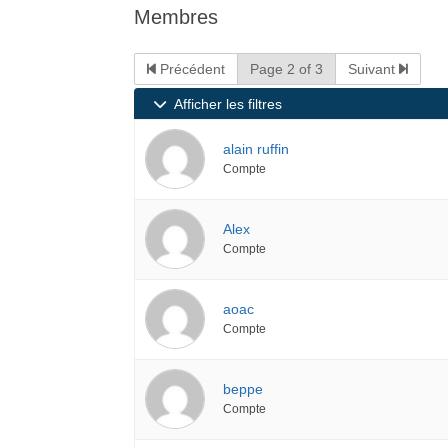
Membres
êtes
ici :
Précédent
Page 2 of 3
Suivant
Afficher les filtres
alain ruffin
Compte
Alex
Compte
aoac
Compte
beppe
Compte