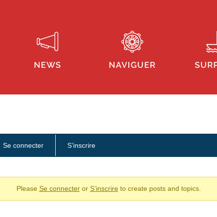
Se connecter
S’inscrire
Please
Se connecter
or
S’inscrire
to create posts and topics.