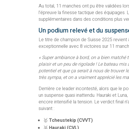
Au total, 11 manches ont pu être validées l
l’épreuve la finesse tactique des équipages. 
supplémentaires dans des conditions plus ven
Un podium relevé et du suspens
Le titre de champion de Suisse 2025 revient à
exceptionnelle avec 8 victoires sur 11 manches
« Super ambiance à bord, on a bien matché t
plaisir et un peu de rigolade ! Le bateau mis 
potentiel et que ça serait à nous de trouver l
très sympa, et on a vraiment apprécié les m
Derrière ce leader incontesté, alors que le p
un suspense quasi inattendu. Hauraki et Luna, 
encore intensifié la tension. Le verdict final
suivant :
🥇
Tcheustekip (CVVT)
🥈
Hauraki (CVL)