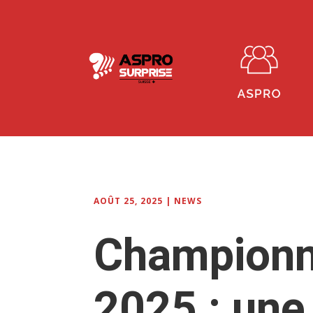
AOÛT 25, 2025
|
NEWS
Championna
2025 : une