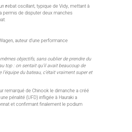
 un
r
ebat oscillant, typique de Vidy, mettant à
di a permis de disputer deux manches
at.
an Wagen, auteur d’une performance
 mêmes objectifs, sans oublier de prendre du
au top : on sentait qu’il avait beaucoup de
e l’équipe du bateau, c’était vraiment super et
etour remarqué de Chinook le dimanche a créé
une pénalité (UFD) infligée à Hauraki a
pionnat et confirmant finalement le podium