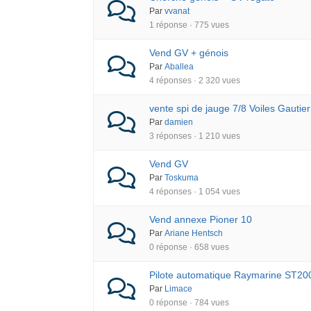
Par
vvanat
1 réponse · 775 vues
Vend GV + génois
Par
Aballea
4 réponses · 2 320 vues
vente spi de jauge 7/8 Voiles Gautier
Par
damien
3 réponses · 1 210 vues
Vend GV
Par
Toskuma
4 réponses · 1 054 vues
Vend annexe Pioner 10
Par
Ariane Hentsch
0 réponse · 658 vues
Pilote automatique Raymarine ST20
Par
Limace
0 réponse · 784 vues