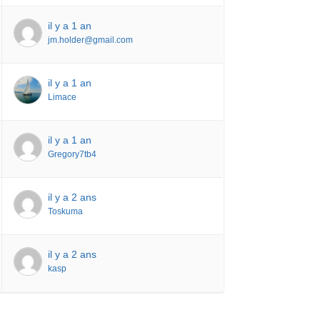
il y a 1 an
jm.holder@gmail.com
il y a 1 an
Limace
il y a 1 an
Gregory7tb4
il y a 2 ans
Toskuma
il y a 2 ans
kasp