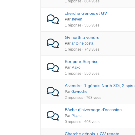
1 réponse · 804 vues
cherche Génois et GV
Par
steven
1 réponse · 555 vues
Gv north a vendre
Par
antoine costa
1 réponse · 743 vues
Ber pour Surprise
Par
Mako
1 réponse · 550 vues
A vendre: 1 génois North 3Di, 2 spis
Par
Gavroche
2 réponses · 763 vues
Bâche d'hivernage d'occasion
Par
Picplu
0 réponse · 608 vues
Cherche génois + GV regate