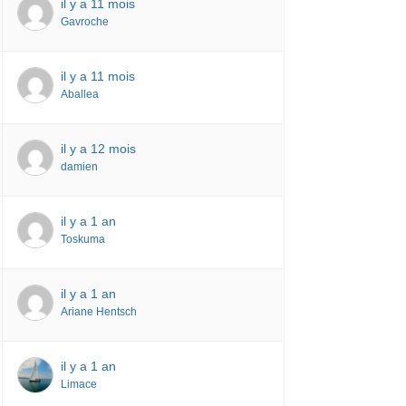
il y a 11 mois
Gavroche
il y a 11 mois
Aballea
il y a 12 mois
damien
il y a 1 an
Toskuma
il y a 1 an
Ariane Hentsch
il y a 1 an
Limace