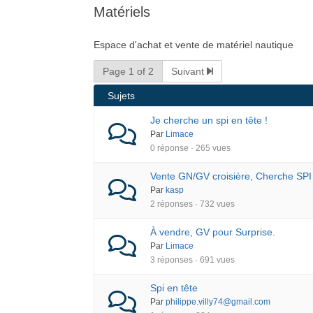
Matériels
êtes
ici :
Espace d'achat et vente de matériel nautique
Page 1 of 2
Suivant
Sujets
Je cherche un spi en tête !
Par
Limace
0 réponse · 265 vues
Vente GN/GV croisière, Cherche SPI 
Par
kasp
2 réponses · 732 vues
À vendre, GV pour Surprise.
Par
Limace
3 réponses · 691 vues
Spi en tête
Par
philippe.villy74@gmail.com