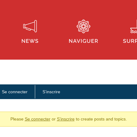
Se connecter
S’inscrire
Please
Se connecter
or
S’inscrire
to create posts and topics.