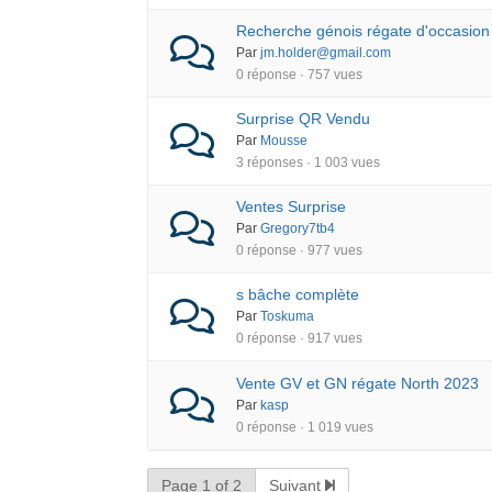
Recherche génois régate d'occasion
Par
jm.holder@gmail.com
0 réponse · 757 vues
Surprise QR Vendu
Par
Mousse
3 réponses · 1 003 vues
Ventes Surprise
Par
Gregory7tb4
0 réponse · 977 vues
s bâche complète
Par
Toskuma
0 réponse · 917 vues
Vente GV et GN régate North 2023
Par
kasp
0 réponse · 1 019 vues
Page 1 of 2
Suivant